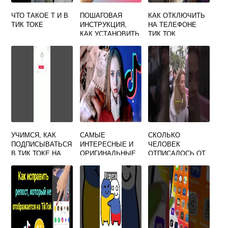
ЧТО ТАКОЕ Т И В
ПОШАГОВАЯ
КАК ОТКЛЮЧИТЬ
ТИК ТОКЕ
ИНСТРУКЦИЯ,
НА ТЕЛЕФОНЕ
КАК УСТАНОВИТЬ
ТИК ТОК
ТИК ТОК НА
СМАРТФОН
ПРАВИЛЬНО
УЧИМСЯ, КАК
САМЫЕ
СКОЛЬКО
ПОДПИСЫВАТЬСЯ
ИНТЕРЕСНЫЕ И
ЧЕЛОВЕК
В ТИК ТОКЕ НА
ОРИГИНАЛЬНЫЕ
ОТПИСАЛОСЬ ОТ
ПРОФИЛЬ И
НИКИ ДЛЯ ТИК
ДАШИ ДОШИК В
ОТПИСЫВАТЬСЯ
ТОКА ДЛЯ
ТИК ТОКЕ
ПАРНЕЙ И
ДЕВУШЕК