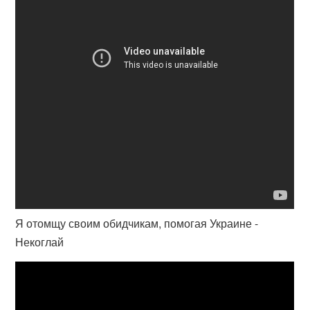
Я отомщу своим обидчикам, помогая Украине -
Некоглай