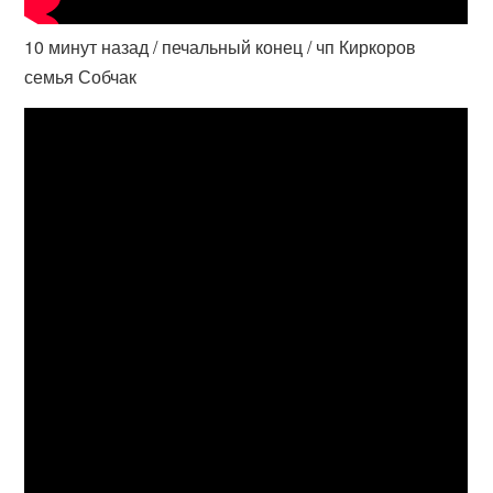
10 минут назад / печальный конец / чп Киркоров
семья Собчак