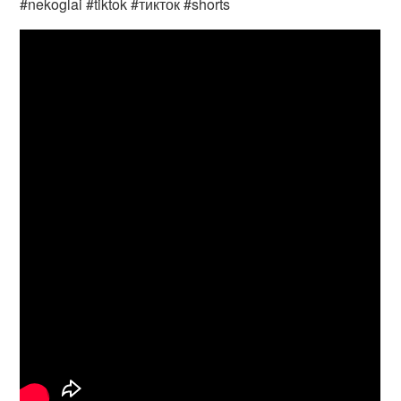
#nekoglai #tiktok #тикток #shorts