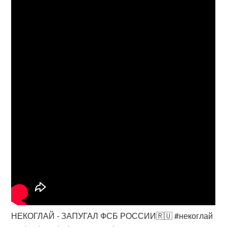
НЕКОГЛАЙ - ЗАПУГАЛ ФСБ РОССИИ🇷🇺 #некоглай