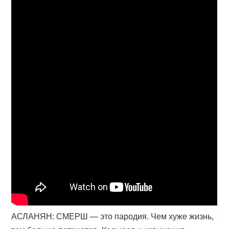
АСЛАНЯН: СМЕРШ — это пародия. Чем хуже жизнь,