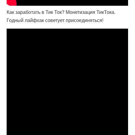
Как заработать в Тик Ток? Монетизация ТикТока.
Годный лайфхак советует присоединяться!