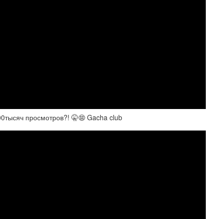
0тысяч просмотров?! 🤫😨 Gacha club