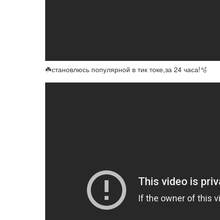
☘️становлюсь популярной в тик токе,за 24 часа!🫧