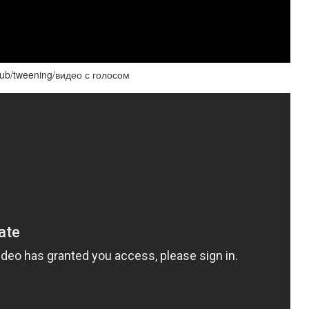
ub/tweening/видео с голосом