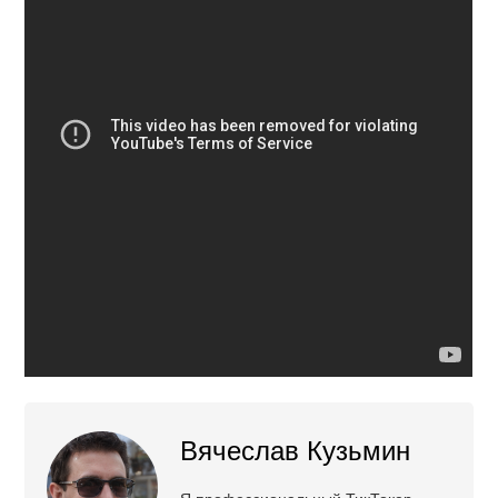
Вячеслав Кузьмин
Я профессиональный ТикТокер,