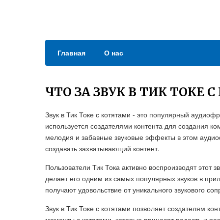
Главная
О нас
ЧТО ЗА ЗВУК В ТИК ТОКЕ 
Звук в Тик Токе с котятами - это популярный аудиоф
используется создателями контента для создания ко
мелодия и забавные звуковые эффекты в этом ауди
создавать захватывающий контент.
Пользователи Тик Тока активно воспроизводят этот зв
делает его одним из самых популярных звуков в пр
получают удовольствие от уникального звукового соп
Звук в Тик Токе с котятами позволяет создателям кон
моменты с котятами, которые приносят радость и р