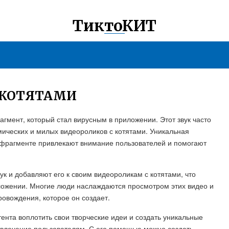
ТиктоКИТ
С КОТЯТАМИ
рагмент, который стал вирусным в приложении. Этот звук часто
мических и милых видеороликов с котятами. Уникальная
офрагменте привлекают внимание пользователей и помогают
ук и добавляют его к своим видеороликам с котятами, что
иложении. Многие люди наслаждаются просмотром этих видео и
ровождения, которое он создает.
тента воплотить свои творческие идеи и создать уникальные
азвлечение пользователям. С его помощью можно создать