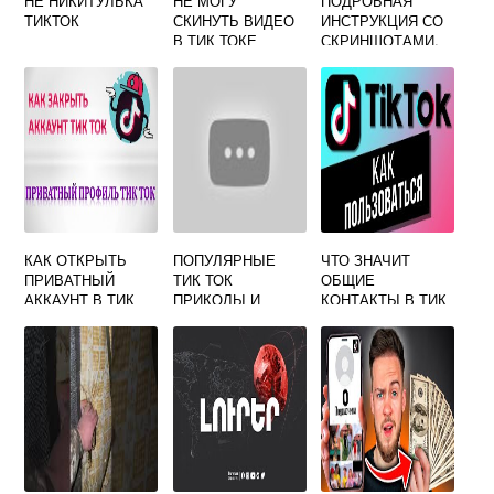
НЕ НИКИТУЛЬКА
НЕ МОГУ
ПОДРОБНАЯ
ТИКТОК
СКИНУТЬ ВИДЕО
ИНСТРУКЦИЯ СО
В ТИК ТОКЕ
СКРИНШОТАМИ,
КАК СОЗДАТЬ
АККАУНТ В ТИК
ТОК
КАК ОТКРЫТЬ
ПОПУЛЯРНЫЕ
ЧТО ЗНАЧИТ
ПРИВАТНЫЙ
ТИК ТОК
ОБЩИЕ
АККАУНТ В ТИК
ПРИКОЛЫ И
КОНТАКТЫ В ТИК
ТОКЕ
ИНТЕРЕСНЫЕ
ТОКЕ
ВИДЕО