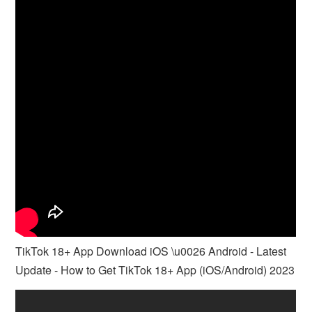
TikTok 18+ App Download iOS \u0026 Android - Latest
Update - How to Get TikTok 18+ App (iOS/Android) 2023