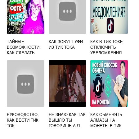
ТОКА
ТАЙНЫЕ
КАК ЗОВУТ ГУФИ
КАК В ТИК ТОКЕ
ВОЗМОЖНОСТИ:
ИЗ ТИК ТОКА
ОТКЛЮЧИТЬ
КАК СДЕЛАТЬ
УВЕДОМЛЕНИЯ
ФОТО В ТИК ТОК
РУКОВОДСТВО,
НЕ ЗНАЮ КАК ТАК
КАК ОБМЕНЯТЬ
КАК ВЕСТИ ТИК
ВЫШЛО ТЫ
АЛМАЗЫ НА
ТОК —
ГОВОРИШЬ А Я
МОНЕТЫ В ТИК
РЕКОМЕНДАЦИИ
РЕМИКС ИЗ ТИК
ТОКЕ
ПРОФЕССИОНАЛ
ТОКА