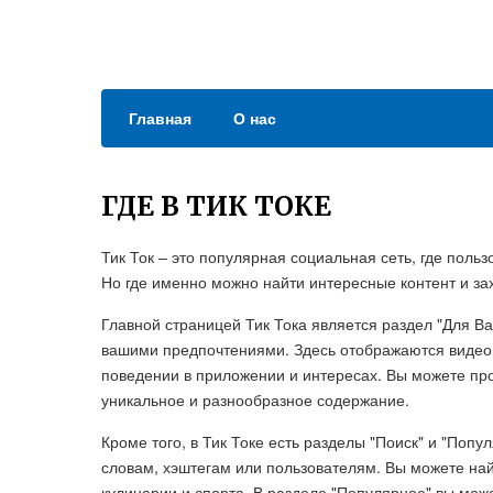
Главная
О нас
ГДЕ В ТИК ТОКЕ
Тик Ток – это популярная социальная сеть, где поль
Но где именно можно найти интересные контент и з
Главной страницей Тик Тока является раздел "Для Вас
вашими предпочтениями. Здесь отображаются видео,
поведении в приложении и интересах. Вы можете про
уникальное и разнообразное содержание.
Кроме того, в Тик Токе есть разделы "Поиск" и "Поп
словам, хэштегам или пользователям. Вы можете най
кулинарии и спорта. В разделе "Популярное" вы мож