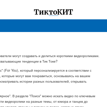
ТиктоКИТ
зователи могут создавать и делиться короткими видеороликами.
ахватывающие тенденции в Тик Токе?
" (For You), который персонализируется в соответствии с
 которые могут вам понравиться, основываясь на вашем
сматривать истории разных пользователей, открывать
улярное". В разделе "Поиск" можно искать видео по ключевым
ти видеоролики на разные темы, от юмора и танцев до
ете увидеть тренды и вирусные видео, которые стали