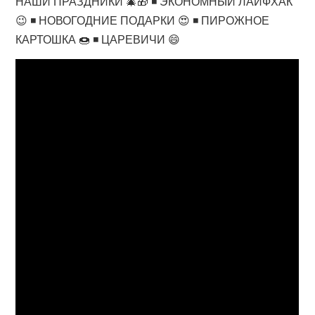
НАШИ ПРАЗДНИКИ 🎄🎁 ◾ ЭКОНОМНЫЙ ЛАЙФХАК
😉 ◾ НОВОГОДНИЕ ПОДАРКИ 😍 ◾ ПИРОЖНОЕ
КАРТОШКА 🍩 ◾ ЦАРЕВИЧИ 😄