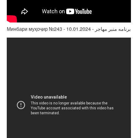
Минбари муҳоҷир №243 - 10.01.2024 - برنامه منبر مهاجر