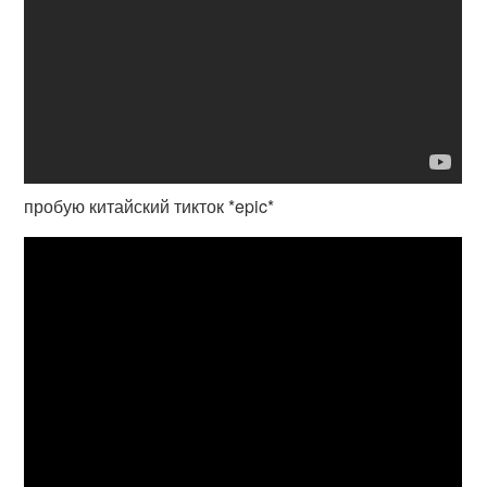
пробую китайский тикток *epic*