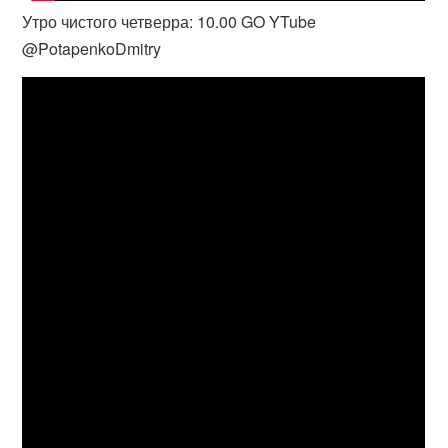
Утро чистого четверра: 10.00 GO YTube
@PotapenkoDmitry