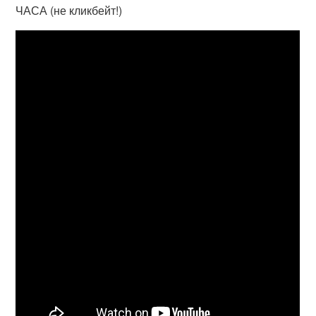
ЧАСА (не кликбейт!)