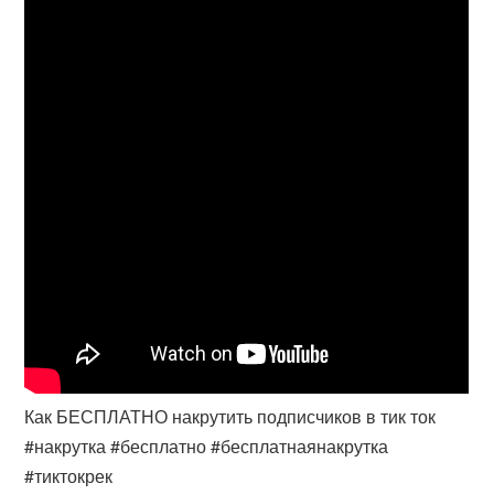
Как БЕСПЛАТНО накрутить подписчиков в тик ток
#накрутка #бесплатно #бесплатнаянакрутка
#тиктокрек