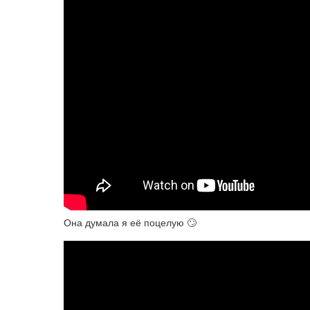
Она думала я её поцелую 🙄