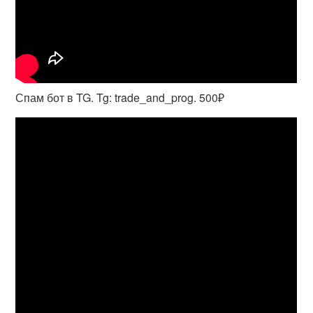
Спам бот в TG. Tg: trade_and_prog. 500₽