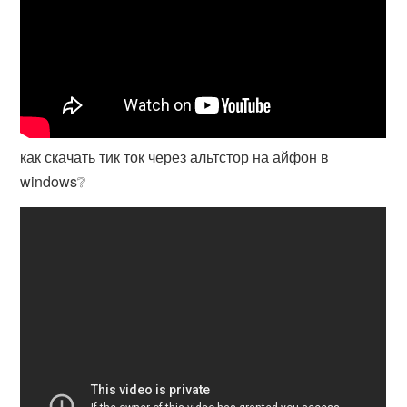
как скачать тик ток через альтстор на айфон в
windows❔