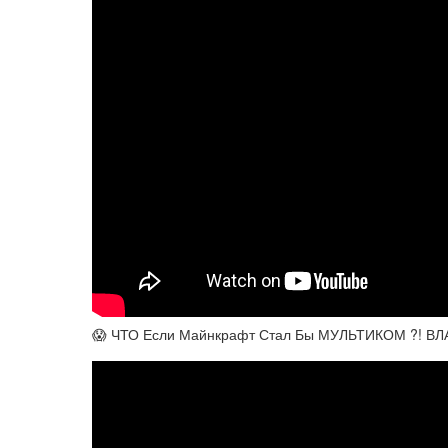
😱 ЧТО Если Майнкрафт Стал Бы МУЛЬТИКОМ ?! В