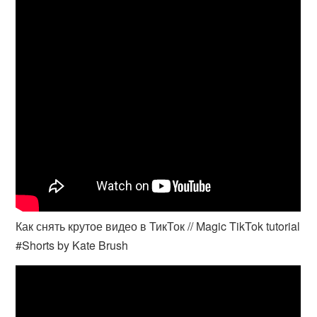
Как снять крутое видео в ТикТок // Magic TikTok tutorial
#Shorts by Kate Brush