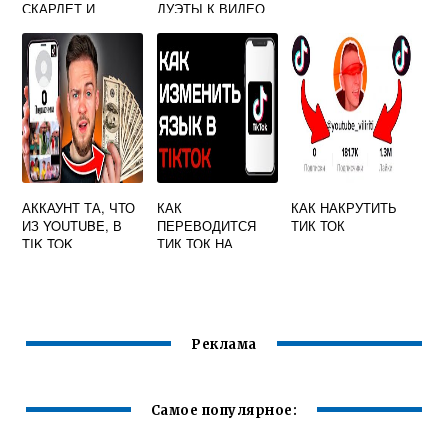
СКАРЛЕТ И
ДУЭТЫ К ВИДЕО
НОВЫЙ ТИК ТОК
В ТИК ТОКЕ
НА АЙФОНЕ
АККАУНТ ТА, ЧТО
КАК
КАК НАКРУТИТЬ
ИЗ YOUTUBE, В
ПЕРЕВОДИТСЯ
ТИК ТОК
TIK TOK
ТИК ТОК НА
РУССКИЙ С
КИТАЙСКОГО
Реклама
Самое популярное: