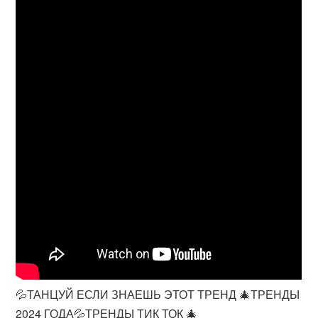
💦ТАНЦУЙ ЕСЛИ ЗНАЕШЬ ЭТОТ ТРЕНД 🎄ТРЕНДЫ
2024 ГОДА💦ТРЕНДЫ ТИК ТОК 🎄