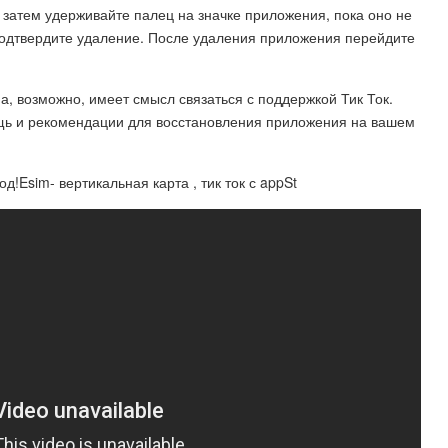
 затем удерживайте палец на значке приложения, пока оно не
и подтвердите удаление. После удаления приложения перейдите
а, возможно, имеет смысл связаться с поддержкой Тик Ток.
щь и рекомендации для восстановления приложения на вашем
Мод!Esim- вертикальная карта , тик ток с appSt