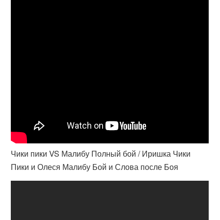
Чики пики VS Малибу Полный бой / Иришка Чики
Пики и Олеся Малибу Бой и Слова после Боя