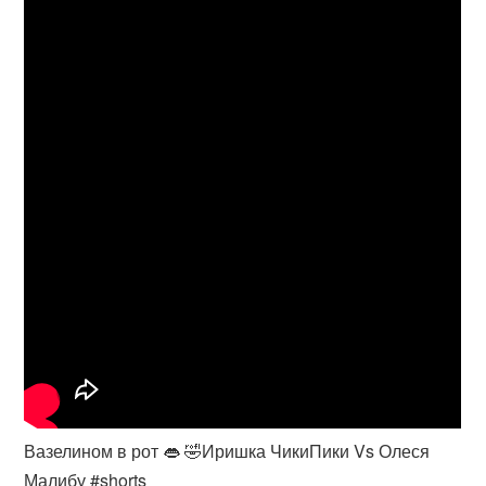
Вазелином в рот 👄 🤣Иришка ЧикиПики Vs Олеся
Малибу #shorts