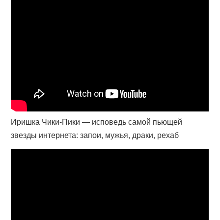
Иришка Чики-Пики — исповедь самой пьющей
звезды интернета: запои, мужья, драки, рехаб