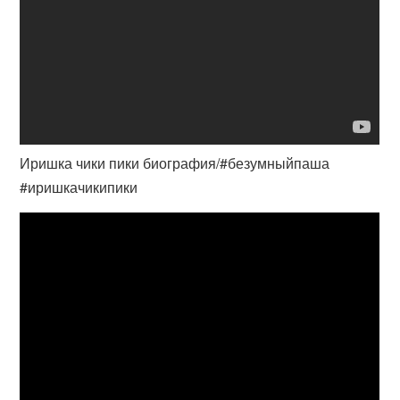
Иришка чики пики биография/#безумныйпаша
#иришкачикипики