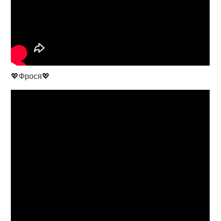
💖Фрося💖