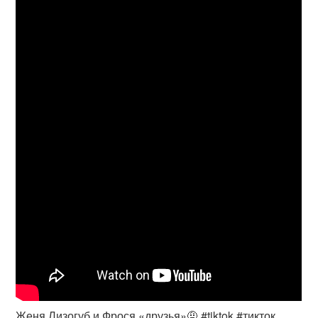
Женя Лизогуб и Фрося «друзья»🤨 #tiktok #тикток