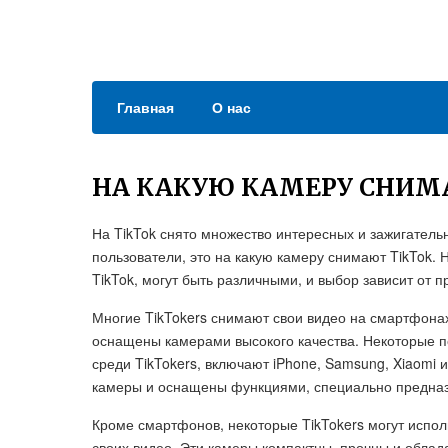
Главная
О нас
НА КАКУЮ КАМЕРУ СНИМ
На TikTok снято множество интересных и зажигательн
пользователи, это на какую камеру снимают TikTok.
TikTok, могут быть различными, и выбор зависит от 
Многие TikTokers снимают свои видео на смартфонах
оснащены камерами высокого качества. Некоторые 
среди TikTokers, включают iPhone, Samsung, Xiaomi
камеры и оснащены функциями, специально предназ
Кроме смартфонов, некоторые TikTokers могут испол
своих видео. Эти камеры компактны, прочны и облад