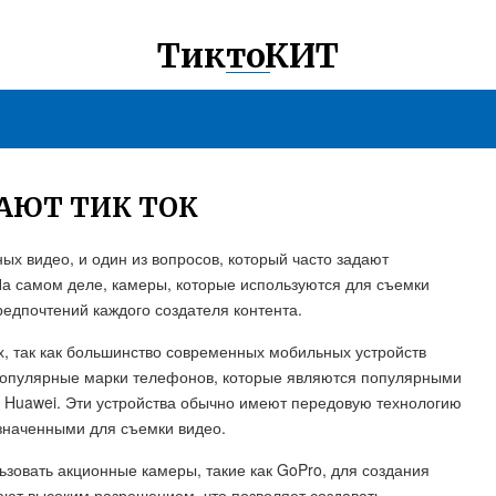
ТиктоКИТ
АЮТ ТИК ТОК
ых видео, и один из вопросов, который часто задают
 На самом деле, камеры, которые используются для съемки
предпочтений каждого создателя контента.
, так как большинство современных мобильных устройств
популярные марки телефонов, которые являются популярными
 и Huawei. Эти устройства обычно имеют передовую технологию
наченными для съемки видео.
ьзовать акционные камеры, такие как GoPro, для создания
ают высоким разрешением, что позволяет создавать