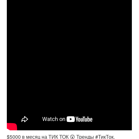
$5000 в месяц на ТИК ТОК 😲 Тренды #ТикТок.