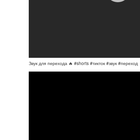
Звук для перехода 🔥 #shorts #тикток #звук #переход