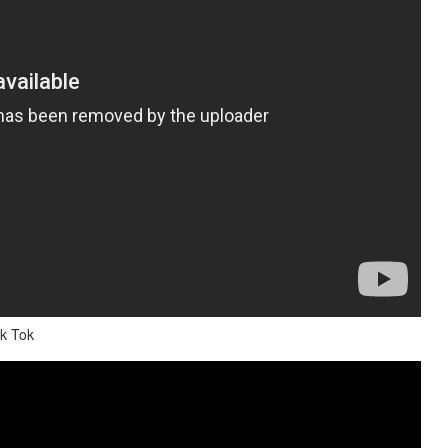
k Tok