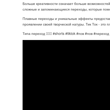
Больше креативности означает больше возможносте
сложные и запоминающиеся переходы, которые помо
Плавные переходы и уникальные эффекты предостав
проявлении своей творческой натуры. Тик Ток - это 
Типа переход 💁🏻‍♀️ #shorts #tiktok #пов #пов #переход