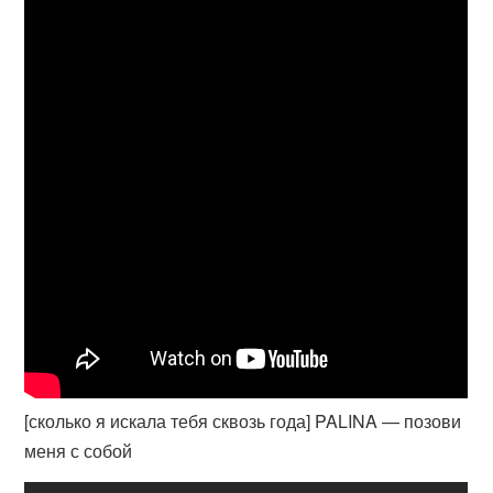
[сколько я искала тебя сквозь года] PALINA — позови
меня с собой