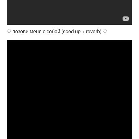
♡ позови меня с собой (sped up + reverb) ♡