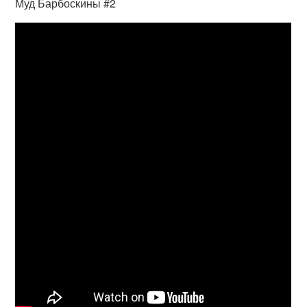
Муд Барбоскины #2