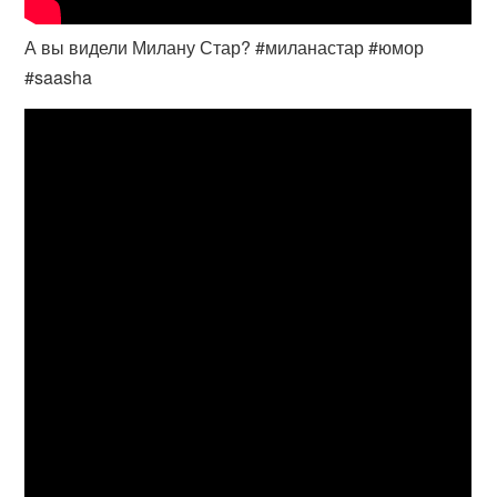
А вы видели Милану Стар? #миланастар #юмор
#saasha