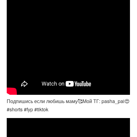
Подпишись если любишь маму🥰Мой ТГ: pasha_pai😍
#shorts #fyp #tiktok