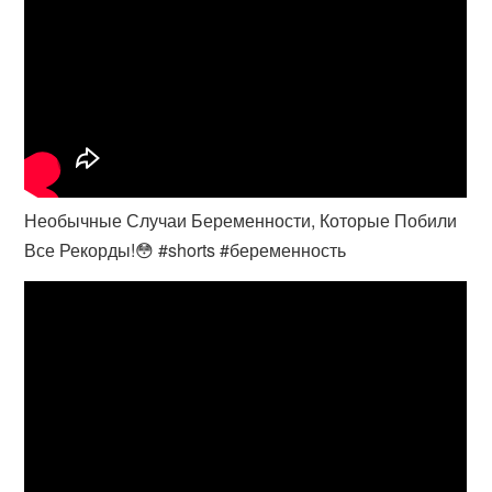
Необычные Случаи Беременности, Которые Побили
Все Рекорды!😳 #shorts #беременность