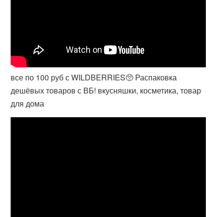
все по 100 руб с WILDBERRIES🥺 Распаковка
дешёвых товаров с ВБ! вкусняшки, косметика, товар
для дома