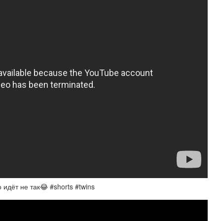
 идёт не так😂 #shorts #twins