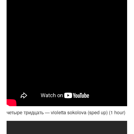
четыре тридцать — violetta sokolova (sped up) (1 hour)