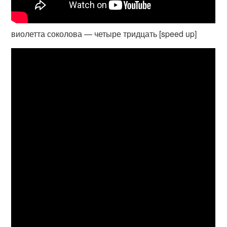
виолетта соколова — четыре тридцать [speed up]