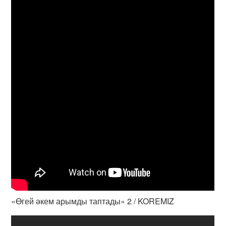
«Өгей әкем арымды таптады» 2 / KOREMIZ