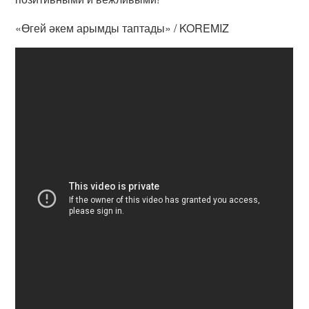
«Өгей әкем арымды таптады» / KOREMIZ