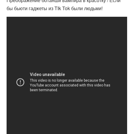
Преображение ботанши вампира в красотку / Если
бы бьюти гаджеты из TIk Tok были людьми!