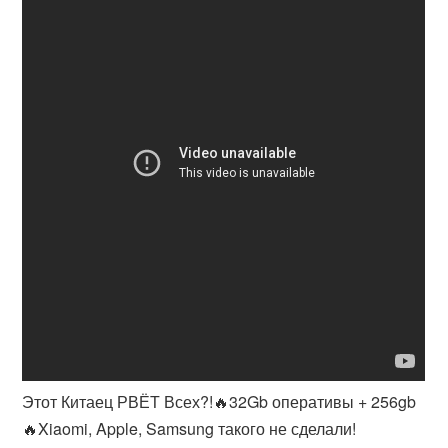
Этот Китаец РВЁТ Всех?!🔥32Gb оперативы + 256gb
🔥Xiaomi, Apple, Samsung такого не сделали!