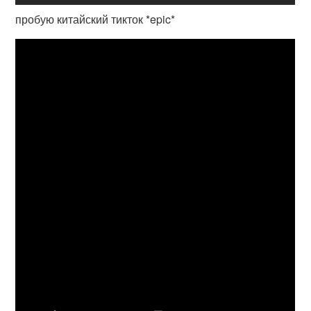
пробую китайский тикток *epic*