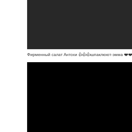
Фирменный салат Антохи 👍👍👍шпаклюют-эмма ❤️❤