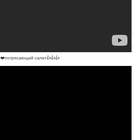
️❤️потрясающий салат👍👍👍