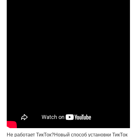
Не работает ТикТок?Новый способ установки ТикТок