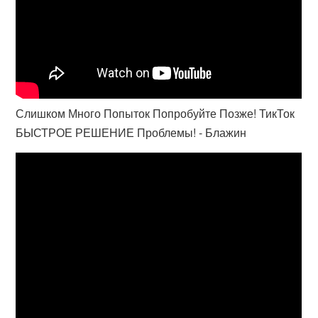
Слишком Много Попыток Попробуйте Позже! ТикТок
БЫСТРОЕ РЕШЕНИЕ Проблемы! - Блажин