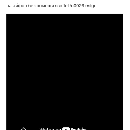
на айфон без помощи scarlet \u0026 esign