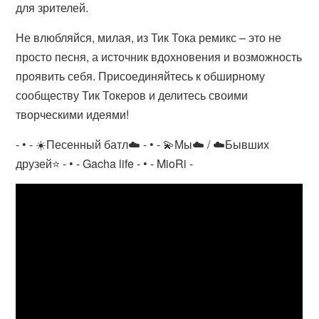
для зрителей.
Не влюбляйся, милая, из Тик Тока ремикс – это не
просто песня, а источник вдохновения и возможность
проявить себя. Присоединяйтесь к обширному
сообществу Тик Токеров и делитесь своими
творческими идеями!
- • - ☀️Песенный батл☁️ - • - 💫Мы☁️ / ☁️Бывших
друзей⭐ - • - Gacha life - • - MioRi -