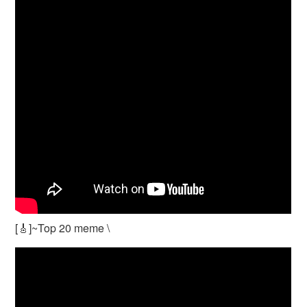
[🎸]~Top 20 meme \