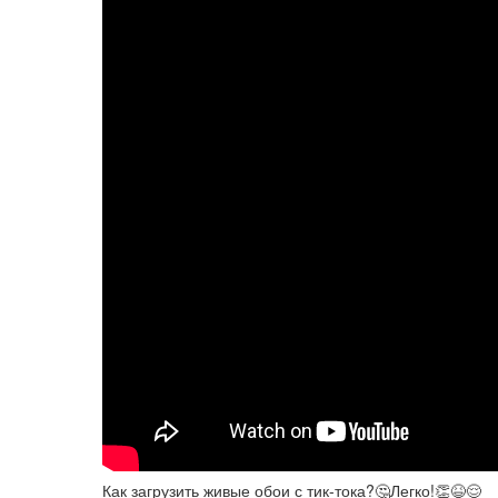
Как загрузить живые обои с тик-тока?🤔Легко!👏😆😌