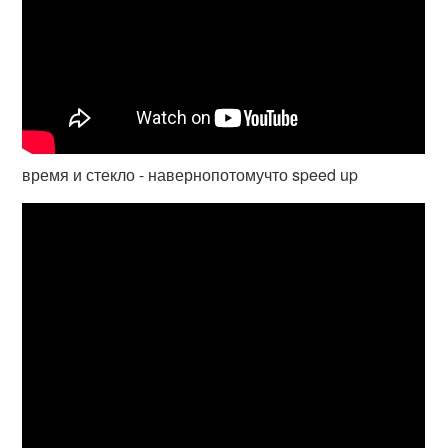
время и стекло - навернопотомучто speed up