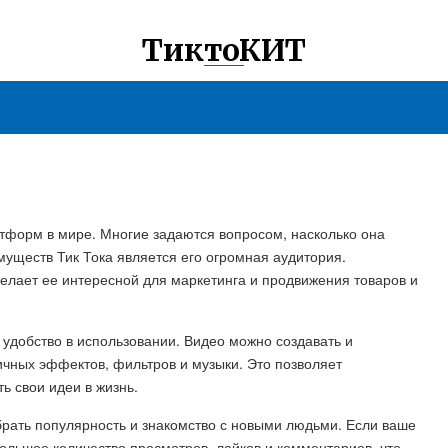
ТиктоКИТ
тформ в мире. Многие задаются вопросом, насколько она
муществ Тик Тока является его огромная аудитория.
елает ее интересной для маркетинга и продвижения товаров и
 удобство в использовании. Видео можно создавать и
чных эффектов, фильтров и музыки. Это позволяет
ь свои идеи в жизнь.
брать популярность и знакомство с новыми людьми. Если ваше
большое количество просмотров, лайков и комментариев, что