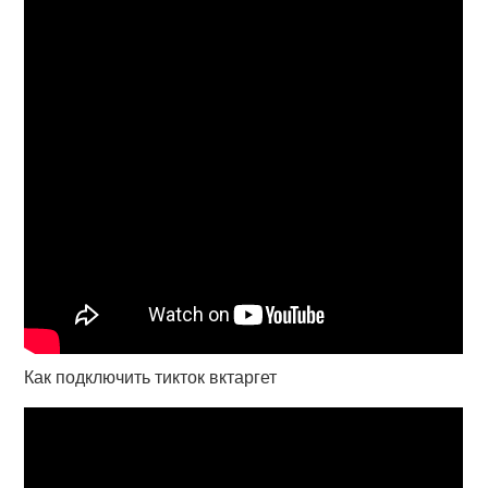
Как подключить тикток вктаргет