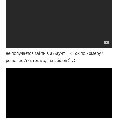
не получается зайти в аккаунт Tik Tok по номеру /
решение /тик ток мод на айфон🖇️💞