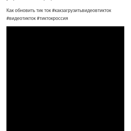
Как обновить тик ток #какзагрузитьвидеовтикток
#видеотикток #тиктокроссия