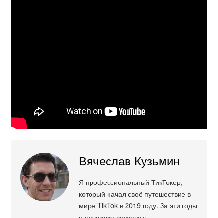
Вячеслав Кузьмин
Я профессиональный ТикТокер,
который начал своё путешествие в
мире TikTok в 2019 году. За эти годы
я научился создавать