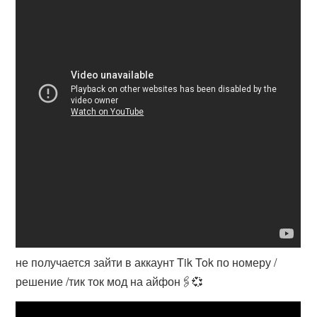
не получается зайти в аккаунт Tik Tok по номеру /
решение /тик ток мод на айфон🖇️💞