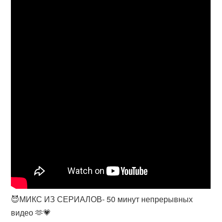
😈МИКС ИЗ СЕРИАЛОВ- 50 минут непрерывных
видео 🫶💗