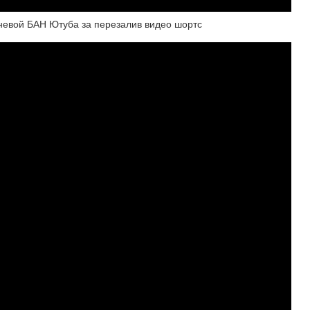
евой БАН Ютуба за перезалив видео шортс