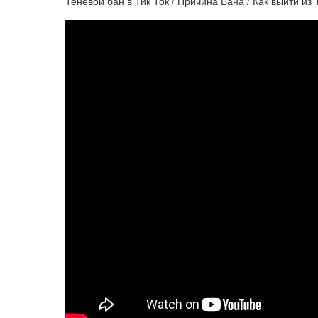
Теневой бан в Тик Ток / Причина Бана / Как выйти из