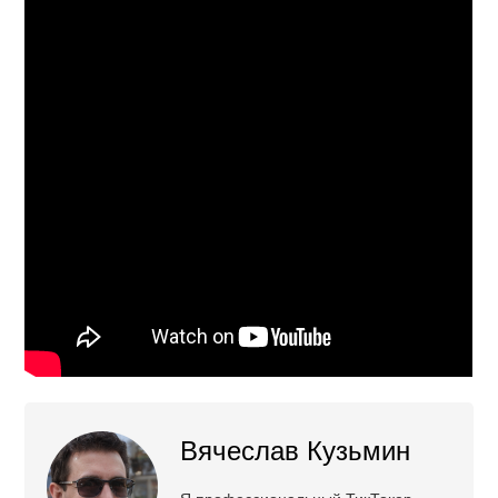
Вячеслав Кузьмин
Я профессиональный ТикТокер,