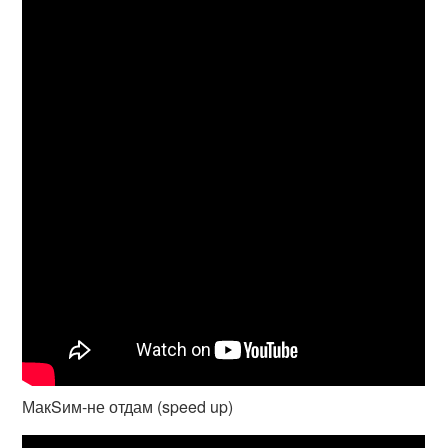
МакSим-не отдам (speed up)