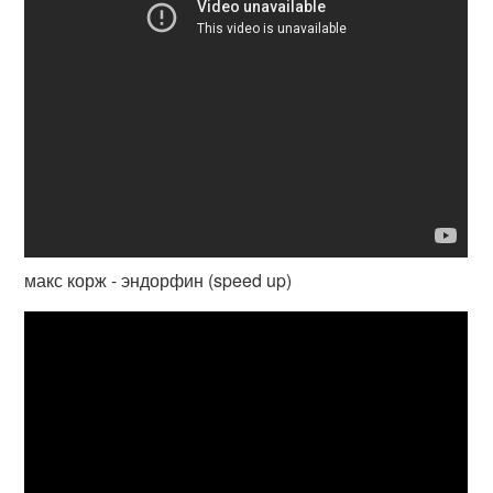
макс корж - эндорфин (speed up)