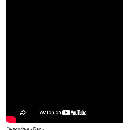
Эндорфин - Бар \