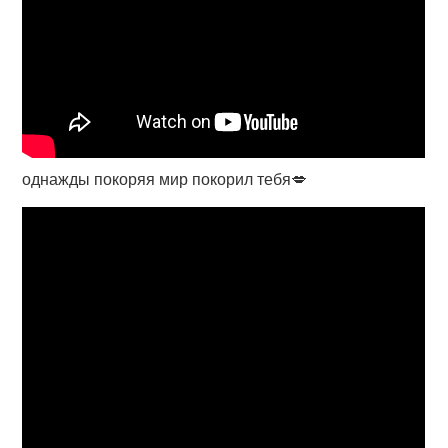
однажды покоряя мир покорил тебя💋