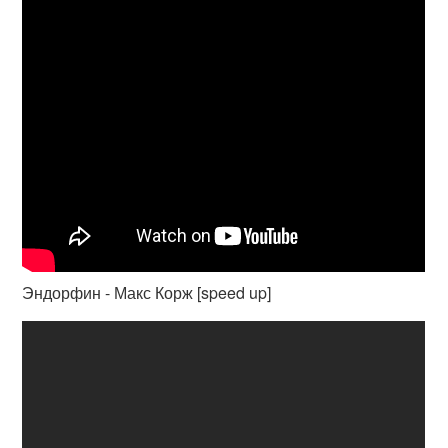
Эндорфин - Макс Корж [speed up]